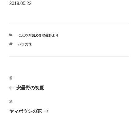
2018.05.22
カ
つぶやきBLOG安曇野より
テ
タ
バラの花
ゴ
グ
リ
ー
投
過
前
稿
去
安曇野の初夏
ナ
の
ビ
投
次
次
稿
ゲ
の
ヤマボウシの花
投
ー
稿
シ
ョ