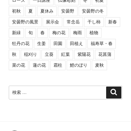
ローズ
一日講座
仏像彫刻
冬
初夏
初秋
夏
夏休み
安曇野
安曇野の冬
安曇野の風景
展示会
常念岳
干し柿
新春
新緑
旬
春
梅の花
梅雨
植物
牡丹の花
生姜
田園
田植え
福寿草・春
秋
稲刈り
立葵
紅葉
紫陽花
花菖蒲
菜の花
蓮の花
霜柱
鯉のぼり
麦秋
検
検
索
索: