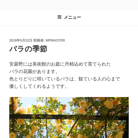
コ
レンタルスペース有遊
長野県安曇野市｜教室や習い事の会場として最適
ン
メニュー
テ
ン
ツ
へ
投
2018年5月22日
投稿者:
WPMASTER
稿
バラの季節
ス
日:
キ
ッ
安曇野には美術館のお庭に丹精込めて育てられた
プ
バラの花園があります。
色とりどりに咲いているバラは、観ている人の心まで
優しくしてくれるようです。