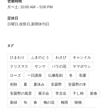
営業時間
月〜土: 10:00 AM – 5:00 PM
定休日
日曜日,祝祭日,新聞休刊日
タグ
ひまわり
ふきのとう
わさび
キャンドル
クリスマス
サンマ
バラの花
ヤマボウシ
ローズ
一日講座
仏像彫刻
冬
初夏
初秋
夏
夏休み
安曇野
安曇野の冬
安曇野の風景
展示会
常念岳
干し柿
新春
新緑
旬
春
梅の花
梅雨
植物