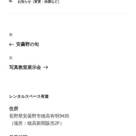
カ
お知らせ（変更・休講など）
テ
ゴ
リ
ー
投
過
前
稿
去
安曇野の旬
ナ
の
ビ
投
次
次
稿
ゲ
の
写真教室展示会
投
ー
稿
シ
ョ
レンタルスペース有遊
ン
住所
長野県安曇野市穂高有明9435
（場所：穂高新聞販売2F）