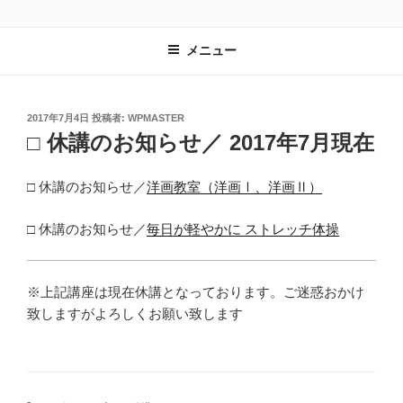
コ
レンタルスペース有遊
長野県安曇野市｜教室や習い事の会場として最適
ン
メニュー
テ
ン
ツ
へ
投
2017年7月4日
投稿者:
WPMASTER
稿
□ 休講のお知らせ／ 2017年7月現在
ス
日:
キ
ッ
□ 休講のお知らせ／
洋画教室（洋画Ⅰ、洋画Ⅱ）
プ
□ 休講のお知らせ／
毎日が軽やかに ストレッチ体操
※上記講座は現在休講となっております。ご迷惑おかけ
致しますがよろしくお願い致します