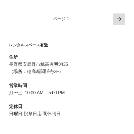
投
次
ページ
1
の
稿
ペ
ナ
ー
ビ
レンタルスペース有遊
ジ
ゲ
住所
ー
長野県安曇野市穂高有明9435
シ
（場所：穂高新聞販売2F）
ョ
ン
営業時間
月〜土: 10:00 AM – 5:00 PM
定休日
日曜日,祝祭日,新聞休刊日