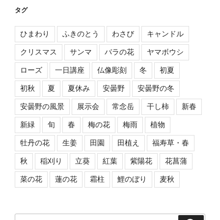
タグ
ひまわり
ふきのとう
わさび
キャンドル
クリスマス
サンマ
バラの花
ヤマボウシ
ローズ
一日講座
仏像彫刻
冬
初夏
初秋
夏
夏休み
安曇野
安曇野の冬
安曇野の風景
展示会
常念岳
干し柿
新春
新緑
旬
春
梅の花
梅雨
植物
牡丹の花
生姜
田園
田植え
福寿草・春
秋
稲刈り
立葵
紅葉
紫陽花
花菖蒲
菜の花
蓮の花
霜柱
鯉のぼり
麦秋
検