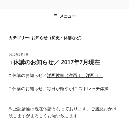
コ
レンタルスペース有遊
長野県安曇野市｜教室や習い事の会場として最適
ン
メニュー
テ
ン
ツ
カテゴリー: お知らせ（変更・休講など）
へ
ス
キ
投
2017年7月4日
ッ
稿
□ 休講のお知らせ／ 2017年7月現在
プ
日:
□ 休講のお知らせ／
洋画教室（洋画Ⅰ、洋画Ⅱ）
□ 休講のお知らせ／
毎日が軽やかに ストレッチ体操
※上記講座は現在休講となっております。ご迷惑おかけ
致しますがよろしくお願い致します