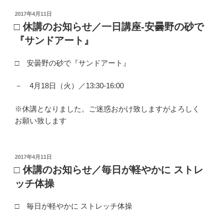
投
2017年4月11日
稿
□ 休講のお知らせ／一日講座-安曇野の砂で
日:
『サンドアート』
□ 安曇野の砂で『サンドアート』
－ 4月18日（火）／13:30-16:00
※休講となりました。ご迷惑おかけ致しますがよろしく
お願い致します
投
2017年4月11日
稿
□ 休講のお知らせ／毎日が軽やかに ストレ
日:
ッチ体操
□ 毎日が軽やかに ストレッチ体操