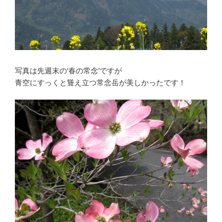
写真は先週末の‘春の常念’ですが
青空にすっくと聳え立つ常念岳が美しかったです！