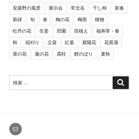
安曇野の風景
展示会
常念岳
干し柿
新春
新緑
旬
春
梅の花
梅雨
植物
牡丹の花
生姜
田園
田植え
福寿草・春
秋
稲刈り
立葵
紅葉
紫陽花
花菖蒲
菜の花
蓮の花
霜柱
鯉のぼり
麦秋
検
検
索
索:
メ
ー