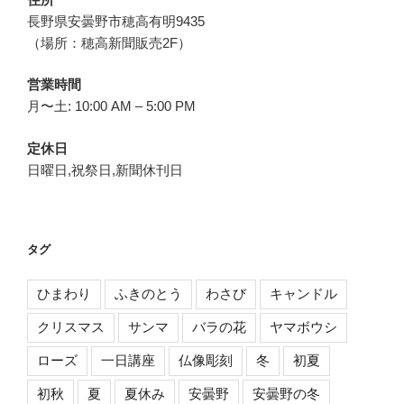
長野県安曇野市穂高有明9435
（場所：穂高新聞販売2F）
営業時間
月〜土: 10:00 AM – 5:00 PM
定休日
日曜日,祝祭日,新聞休刊日
タグ
ひまわり
ふきのとう
わさび
キャンドル
クリスマス
サンマ
バラの花
ヤマボウシ
ローズ
一日講座
仏像彫刻
冬
初夏
初秋
夏
夏休み
安曇野
安曇野の冬