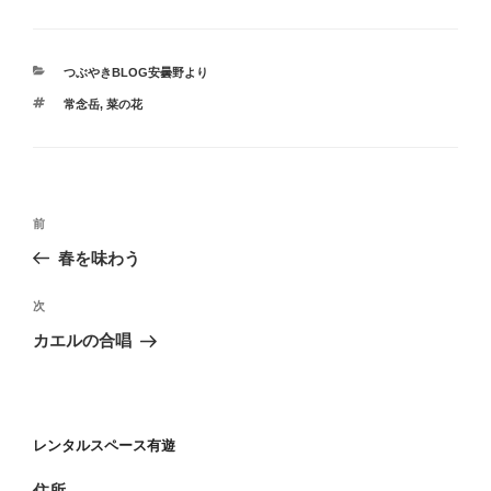
カ
つぶやきBLOG安曇野より
テ
タ
常念岳
,
菜の花
ゴ
グ
リ
ー
投
過
前
稿
去
春を味わう
ナ
の
ビ
投
次
次
稿
ゲ
の
カエルの合唱
投
ー
稿
シ
ョ
レンタルスペース有遊
ン
住所