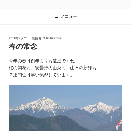
コ
レンタルスペース有遊
長野県安曇野市｜教室や習い事の会場として最適
ン
メニュー
テ
ン
ツ
へ
投
2018年4月24日
投稿者:
WPMASTER
稿
春の常念
ス
日:
キ
ッ
今年の春は例年よりも速足ですね～
プ
桜の開花も、安曇野の山菜も、山々の新緑も
２週間位は早い気がしています。