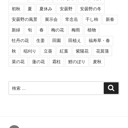
初秋
夏
夏休み
安曇野
安曇野の冬
安曇野の風景
展示会
常念岳
干し柿
新春
新緑
旬
春
梅の花
梅雨
植物
牡丹の花
生姜
田園
田植え
福寿草・春
秋
稲刈り
立葵
紅葉
紫陽花
花菖蒲
菜の花
蓮の花
霜柱
鯉のぼり
麦秋
検
検
索
索: