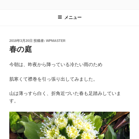
コ
レンタルスペース有遊
長野県安曇野市｜教室や習い事の会場として最適
ン
メニュー
テ
ン
ツ
へ
投
2018年3月20日
投稿者:
WPMASTER
稿
春の庭
ス
日:
キ
ッ
今朝は、昨夜から降っている冷たい雨のため
プ
肌寒くて襟巻を引っ張り出してみました。
山は薄っすら白く、折角近づいた春も足踏みしていま
す。