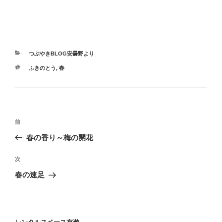
カ
つぶやきBLOG安曇野より
テ
タ
ふきのとう
,
春
ゴ
グ
リ
ー
投
過
前
稿
去
春の香り～梅の開花
ナ
の
ビ
投
次
次
稿
ゲ
の
春の速足
投
ー
稿
シ
ョ