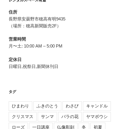
レンタルスペース有遊
ン
住所
長野県安曇野市穂高有明9435
（場所：穂高新聞販売2F）
営業時間
月〜土: 10:00 AM – 5:00 PM
定休日
日曜日,祝祭日,新聞休刊日
タグ
ひまわり
ふきのとう
わさび
キャンドル
クリスマス
サンマ
バラの花
ヤマボウシ
ローズ
一日講座
仏像彫刻
冬
初夏