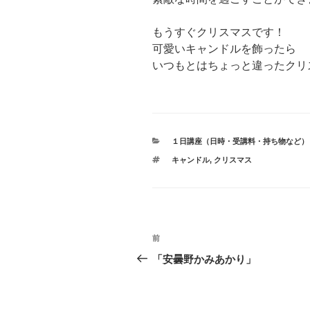
もうすぐクリスマスです！
可愛いキャンドルを飾ったら
いつもとはちょっと違ったクリスマ
カ
１日講座（日時・受講料・持ち物など）
テ
タ
キャンドル
,
クリスマス
ゴ
グ
リ
ー
投
前
過
稿
去
「安曇野かみあかり」
の
ナ
投
ビ
稿