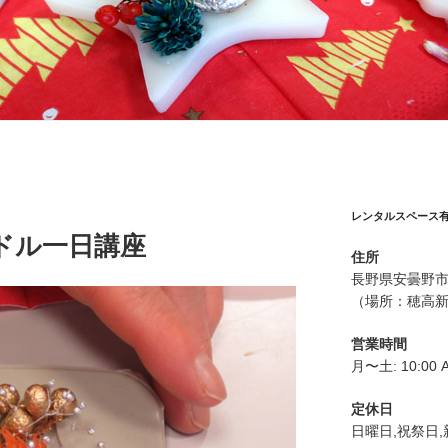
レンタルスペース
ドル一日講座
住所
長野県安曇野市
（場所：穂高新
営業時間
月〜土: 10:00 A
定休日
日曜日,祝祭日