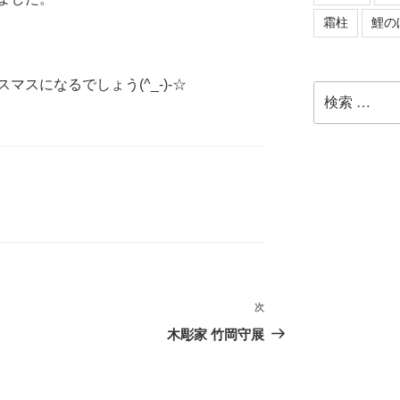
霜柱
鯉の
スになるでしょう(^_-)-☆
検
索:
次
次
の
木彫家 竹岡守展
投
稿