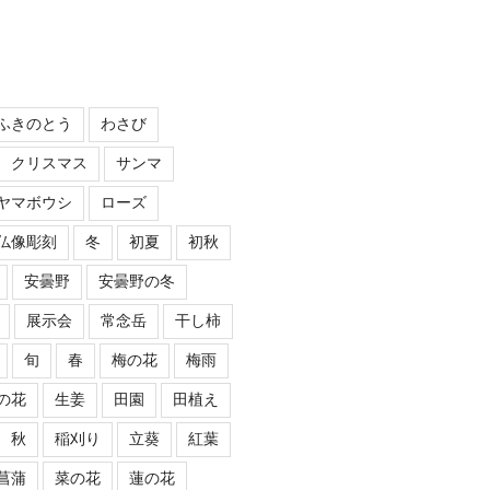
ふきのとう
わさび
クリスマス
サンマ
ヤマボウシ
ローズ
仏像彫刻
冬
初夏
初秋
安曇野
安曇野の冬
展示会
常念岳
干し柿
旬
春
梅の花
梅雨
の花
生姜
田園
田植え
秋
稲刈り
立葵
紅葉
菖蒲
菜の花
蓮の花