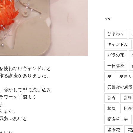
タグ
ひまわり
キャンドル
バラの花
一日講座
を使わないキャンドルと
作る講座がありました。
夏
夏休み
安曇野の風景
、溶かして型に流し込み
ラワーを手際よく
新春
新緑
す。
植物
牡丹
ります。
気あいあいと
福寿草・春
紫陽花
花
ました。