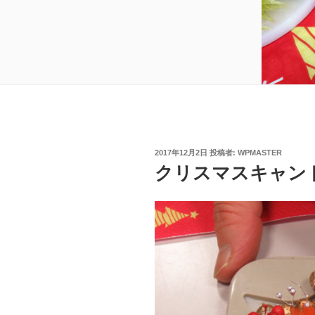
投
2017年12月2日
投稿者:
WPMASTER
稿
クリスマスキャン
日: