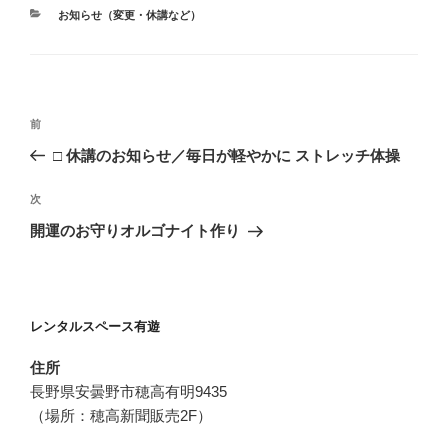
カ
お知らせ（変更・休講など）
テ
ゴ
リ
ー
投
過
前
稿
去
□ 休講のお知らせ／毎日が軽やかに ストレッチ体操
ナ
の
ビ
投
次
次
稿
ゲ
の
開運のお守りオルゴナイト作り
投
ー
稿
シ
ョ
レンタルスペース有遊
ン
住所
長野県安曇野市穂高有明9435
（場所：穂高新聞販売2F）