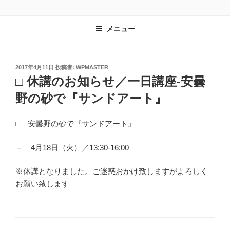
コ
レンタルスペース有遊
長野県安曇野市｜教室や習い事の会場として最適
ン
メニュー
テ
ン
ツ
へ
投
2017年4月11日
投稿者:
WPMASTER
稿
□ 休講のお知らせ／一日講座-安曇
ス
日:
キ
野の砂で『サンドアート』
ッ
プ
□ 安曇野の砂で『サンドアート』
－ 4月18日（火）／13:30-16:00
※休講となりました。ご迷惑おかけ致しますがよろしく
お願い致します