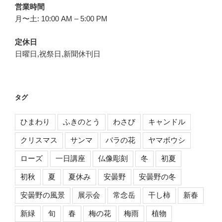
営業時間
月〜土: 10:00 AM – 5:00 PM
定休日
日曜日,祝祭日,新聞休刊日
タグ
ひまわり
ふきのとう
わさび
キャンドル
クリスマス
サンマ
バラの花
ヤマボウシ
ローズ
一日講座
仏像彫刻
冬
初夏
初秋
夏
夏休み
安曇野
安曇野の冬
安曇野の風景
展示会
常念岳
干し柿
新春
新緑
旬
春
梅の花
梅雨
植物