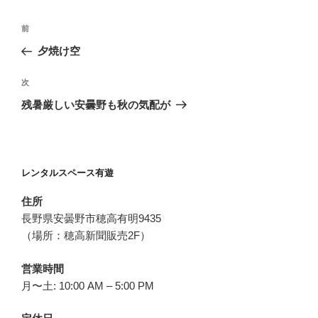
投
過
前
稿
去
夕焼け空
ナ
の
ビ
投
次
次
稿
ゲ
の
残暑厳しい安曇野も秋の気配が
投
ー
稿
シ
ョ
レンタルスペース有遊
ン
住所
長野県安曇野市穂高有明9435
（場所：穂高新聞販売2F）
営業時間
月〜土: 10:00 AM – 5:00 PM