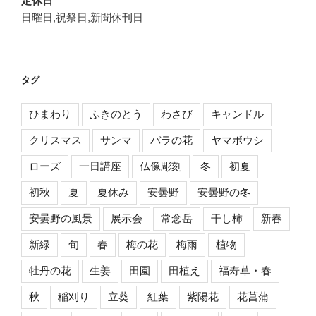
定休日
日曜日,祝祭日,新聞休刊日
タグ
ひまわり
ふきのとう
わさび
キャンドル
クリスマス
サンマ
バラの花
ヤマボウシ
ローズ
一日講座
仏像彫刻
冬
初夏
初秋
夏
夏休み
安曇野
安曇野の冬
安曇野の風景
展示会
常念岳
干し柿
新春
新緑
旬
春
梅の花
梅雨
植物
牡丹の花
生姜
田園
田植え
福寿草・春
秋
稲刈り
立葵
紅葉
紫陽花
花菖蒲