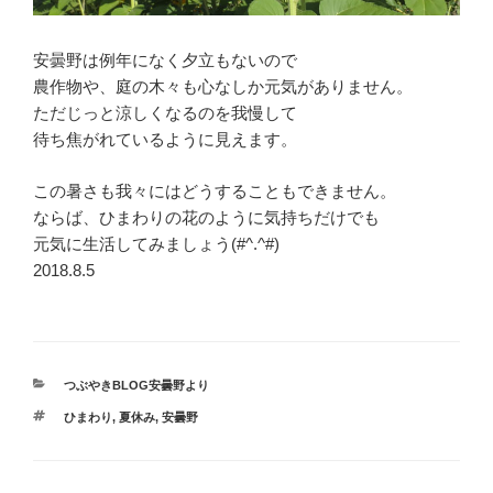
安曇野は例年になく夕立もないので
農作物や、庭の木々も心なしか元気がありません。
ただじっと涼しくなるのを我慢して
待ち焦がれているように見えます。
この暑さも我々にはどうすることもできません。
ならば、ひまわりの花のように気持ちだけでも
元気に生活してみましょう(#^.^#)
2018.8.5
カ
つぶやきBLOG安曇野より
テ
タ
ひまわり
,
夏休み
,
安曇野
ゴ
グ
リ
ー