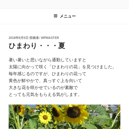
コ
レンタルスペース有遊
長野県安曇野市｜教室や習い事の会場として最適
ン
メニュー
テ
ン
ツ
へ
投
2018年8月5日
投稿者:
WPMASTER
稿
ひまわり・・・夏
ス
日:
キ
ッ
暑い暑いと思いながら通勤していますと
プ
太陽に向かって咲く「ひまわりの花」を見つけました。
毎年感じるのですが、ひまわりの花って
黄色が鮮やかで、真っすぐ上を向いて
大きな花を咲かせているのが素敵で
とっても元気をもらえる気がします。