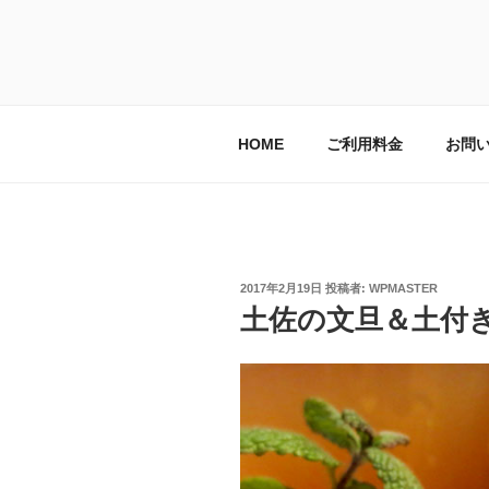
コ
ン
レンタルスペ
テ
長野県安曇野市｜教室や習い事
ン
ツ
へ
HOME
ご利用料金
お問
ス
キ
ッ
プ
投
2017年2月19日
投稿者:
WPMASTER
稿
土佐の文旦＆土付
日: