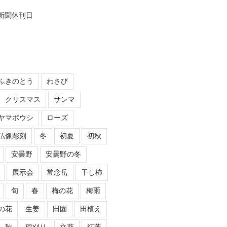
,新聞休刊日
ふきのとう
わさび
クリスマス
サンマ
ヤマボウシ
ローズ
仏像彫刻
冬
初夏
初秋
安曇野
安曇野の冬
展示会
常念岳
干し柿
旬
春
梅の花
梅雨
の花
生姜
田園
田植え