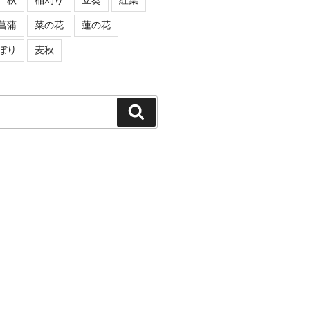
秋
稲刈り
立葵
紅葉
菖蒲
菜の花
蓮の花
ぼり
麦秋
検
索