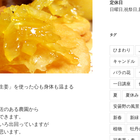
定休日
日曜日,祝祭日
タグ
ひまわり
キャンドル
バラの花
一日講座
生姜」を使った心も身体も温まる
夏
夏休み
安曇野の風景
佐のある農園から
できます。
新春
新緑
いろ出回っていますが
植物
牡丹
思います。