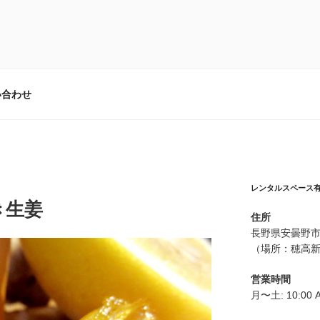
ース有遊
の会場として最適
い合わせ
レンタルスペース
き生姜
住所
長野県安曇野市
（場所：穂高新
営業時間
月〜土: 10:00 A