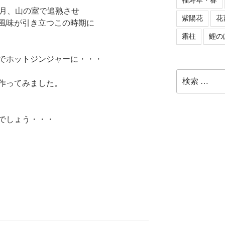
福寿草・春
ヶ月、山の室で追熟させ
紫陽花
花
風味が引き立つこの時期に
霜柱
鯉の
でホットジンジャーに・・・
検
作ってみました。
索:
でしょう・・・