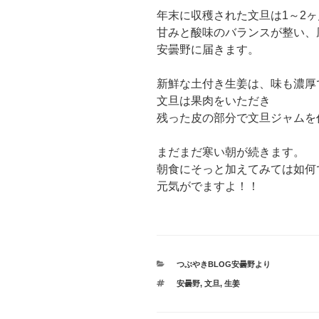
年末に収穫された文旦は1～2
甘みと酸味のバランスが整い、
安曇野に届きます。
新鮮な土付き生姜は、味も濃厚
文旦は果肉をいただき
残った皮の部分で文旦ジャムを
まだまだ寒い朝が続きます。
朝食にそっと加えてみては如何
元気がでますよ！！
カ
つぶやきBLOG安曇野より
テ
タ
安曇野
,
文旦
,
生姜
ゴ
グ
リ
ー