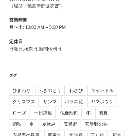
（場所：穂高新聞販売2F）
営業時間
月〜土: 10:00 AM – 5:00 PM
定休日
日曜日,祝祭日,新聞休刊日
タグ
ひまわり
ふきのとう
わさび
キャンドル
クリスマス
サンマ
バラの花
ヤマボウシ
ローズ
一日講座
仏像彫刻
冬
初夏
初秋
夏
夏休み
安曇野
安曇野の冬
安曇野の風景
展示会
常念岳
干し柿
新春