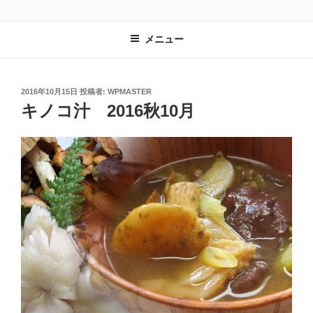
コ
レンタルスペース有遊
長野県安曇野市｜教室や習い事の会場として最適
ン
メニュー
テ
ン
ツ
へ
投
2016年10月15日
投稿者:
WPMASTER
稿
キノコ汁 2016秋10月
ス
日:
キ
ッ
プ