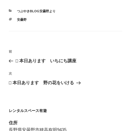
カ
つぶやきBLOG安曇野より
テ
タ
安曇野
ゴ
グ
リ
ー
投
過
前
稿
去
□ 本日あります いちにち講座
ナ
の
ビ
投
次
次
稿
ゲ
の
□ 本日あります 野の花をいける
投
ー
稿
シ
ョ
レンタルスペース有遊
ン
住所
長野県安曇野市穂高有明9435