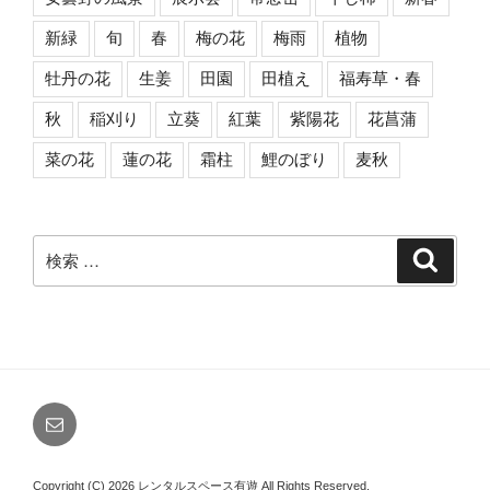
新緑
旬
春
梅の花
梅雨
植物
牡丹の花
生姜
田園
田植え
福寿草・春
秋
稲刈り
立葵
紅葉
紫陽花
花菖蒲
菜の花
蓮の花
霜柱
鯉のぼり
麦秋
検
検
索
索:
メ
ー
ル
Copyright (C) 2026 レンタルスペース有遊
All Rights Reserved.