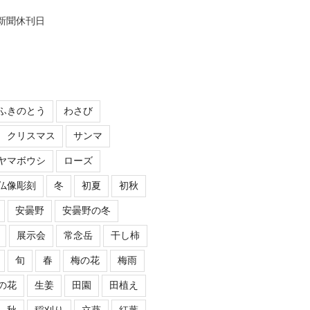
,新聞休刊日
ふきのとう
わさび
クリスマス
サンマ
ヤマボウシ
ローズ
仏像彫刻
冬
初夏
初秋
安曇野
安曇野の冬
展示会
常念岳
干し柿
旬
春
梅の花
梅雨
の花
生姜
田園
田植え