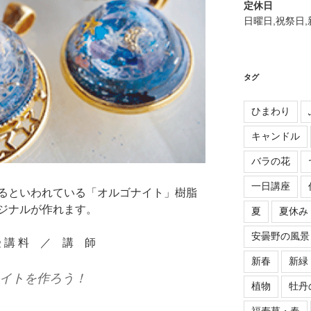
定休日
日曜日,祝祭日
タグ
ひまわり
キャンドル
バラの花
一日講座
るといわれている「オルゴナイト」樹脂
ジナルが作れます。
夏
夏休み
安曇野の風景
受 講 料 ／ 講 師
新春
新緑
ナイトを作ろう！
植物
牡丹