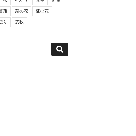
秋
稲刈り
立葵
紅葉
菖蒲
菜の花
蓮の花
ぼり
麦秋
検
索