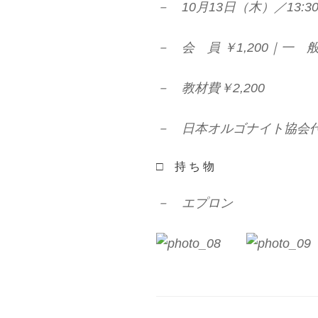
－ 10月13日（木）／13:30-
－ 会 員 ￥1,200｜一 般 
－ 教材費￥2,200
－ 日本オルゴナイト協会代
□ 持 ち 物
－ エプロン