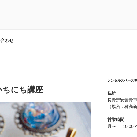
ース有遊
の会場として最適
い合わせ
レンタルスペース
いちにち講座
住所
長野県安曇野市
（場所：穂高新
営業時間
月〜土: 10:00 A