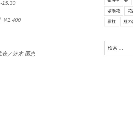
福寿草・春
15:30
紫陽花
花
￥1,400
霜柱
鯉の
検
索:
表／鈴木 国恵