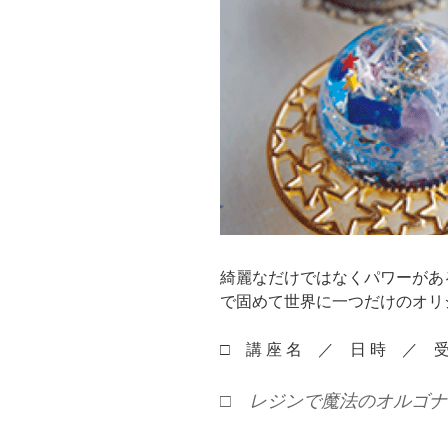
綺麗なだけではなくパワーがあ
で固めて世界に一つだけのオリ
□ 講 座 名 ／ 日 時 ／ 
□ レジンで魔法のオルゴ