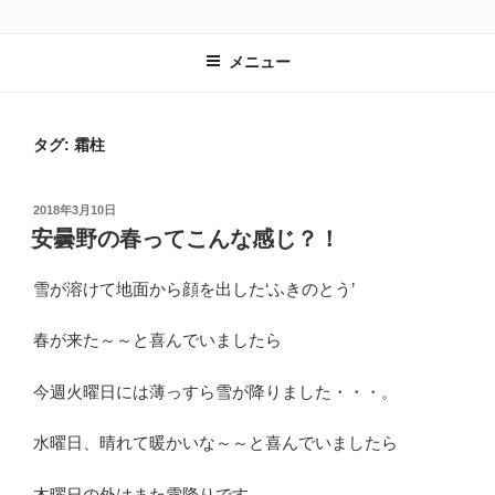
コ
レンタルスペース有遊
長野県安曇野市｜教室や習い事の会場として最適
ン
メニュー
テ
ン
ツ
タグ: 霜柱
へ
ス
キ
投
2018年3月10日
ッ
稿
安曇野の春ってこんな感じ？！
プ
日:
雪が溶けて地面から顔を出した‘ふきのとう’
春が来た～～と喜んでいましたら
今週火曜日には薄っすら雪が降りました・・・。
水曜日、晴れて暖かいな～～と喜んでいましたら
木曜日の外はまた雪降りです。