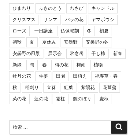
ひまわり
ふきのとう
わさび
キャンドル
クリスマス
サンマ
バラの花
ヤマボウシ
ローズ
一日講座
仏像彫刻
冬
初夏
初秋
夏
夏休み
安曇野
安曇野の冬
安曇野の風景
展示会
常念岳
干し柿
新春
新緑
旬
春
梅の花
梅雨
植物
牡丹の花
生姜
田園
田植え
福寿草・春
秋
稲刈り
立葵
紅葉
紫陽花
花菖蒲
菜の花
蓮の花
霜柱
鯉のぼり
麦秋
検
検
索
索: