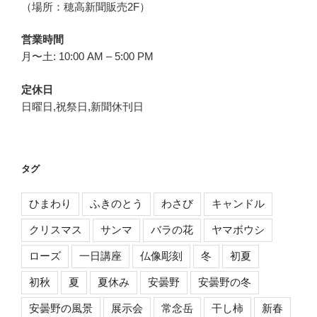
（場所：穂高新聞販売2F）
営業時間
月〜土: 10:00 AM – 5:00 PM
定休日
日曜日,祝祭日,新聞休刊日
タグ
ひまわり
ふきのとう
わさび
キャンドル
クリスマス
サンマ
バラの花
ヤマボウシ
ローズ
一日講座
仏像彫刻
冬
初夏
初秋
夏
夏休み
安曇野
安曇野の冬
安曇野の風景
展示会
常念岳
干し柿
新春