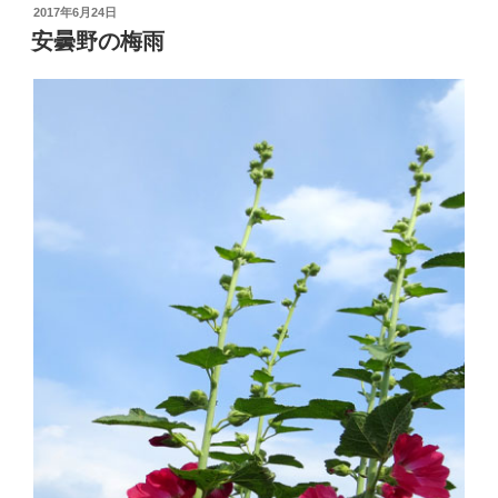
投
2017年6月24日
稿
安曇野の梅雨
日: