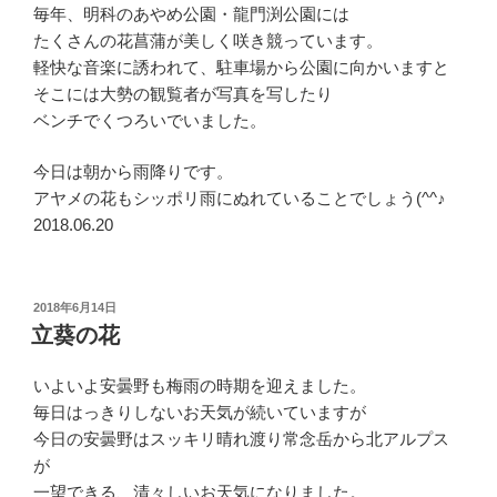
毎年、明科のあやめ公園・龍門渕公園には
たくさんの花菖蒲が美しく咲き競っています。
軽快な音楽に誘われて、駐車場から公園に向かいますと
そこには大勢の観覧者が写真を写したり
ベンチでくつろいでいました。
今日は朝から雨降りです。
アヤメの花もシッポリ雨にぬれていることでしょう(^^♪
2018.06.20
投
2018年6月14日
稿
立葵の花
日:
いよいよ安曇野も梅雨の時期を迎えました。
毎日はっきりしないお天気が続いていますが
今日の安曇野はスッキリ晴れ渡り常念岳から北アルプス
が
一望できる、清々しいお天気になりました。