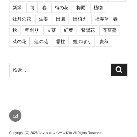
新緑
旬
春
梅の花
梅雨
植物
牡丹の花
生姜
田園
田植え
福寿草・春
秋
稲刈り
立葵
紅葉
紫陽花
花菖蒲
菜の花
蓮の花
霜柱
鯉のぼり
麦秋
検
検
索
索:
メ
ー
ル
Copyright (C) 2026 レンタルスペース有遊
All Rights Reserved.