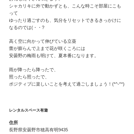
シャカリキに外で動かずとも、こんな時こそ部屋にこも
って
ゆったり過ごすのも、気分をリセットできるきっかけに
なるのでは(・・?
高く空に向かって伸びている立葵
蕾が膨らんで上まで花が咲くころには
安曇野の梅雨も明けて、夏本番になります。
雨が降ったら降ったで、
照ったら照ったで、
ポジティブに楽しいことを考えて過ごしましょう！(*^-^*)
レンタルスペース有遊
住所
長野県安曇野市穂高有明9435