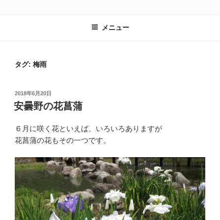
コ
レンタルスペース有遊
長野県安曇野市｜教室や習い事の会場として最適
ン
メニュー
テ
ン
ツ
タグ: 梅雨
へ
ス
キ
投
2018年6月20日
ッ
稿
安曇野の花菖蒲
プ
日:
６月に咲く花といえば、いろいろありますが
花菖蒲の花もその一つです。